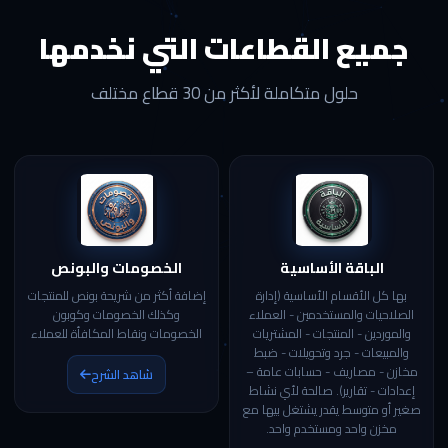
جميع القطاعات التي نخدمها
حلول متكاملة لأكثر من 30 قطاع مختلف
الباقة الأساسية
الخصومات والبونص
بها كل الأقسام الأساسية (إدارة
إضافة أكثر من شريحة بونص للمنتجات
الصلاحيات والمستخدمين - العملاء
وكذلك الخصومات وكوبون
والموردين - المنتجات - المشتريات
الخصومات ونقاط المكافأة للعملاء
والمبيعات - جرد وتحويلات - ضبط
مخازن - مصاريف - حسابات عامة –
شاهد الشرح
إعدادات - تقارير). صالحة لأي نشاط
صغير أو متوسط يقدر يشتغل بيها مع
مخزن واحد ومستخدم واحد.